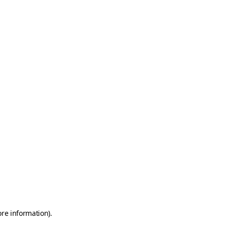
ore information)
.