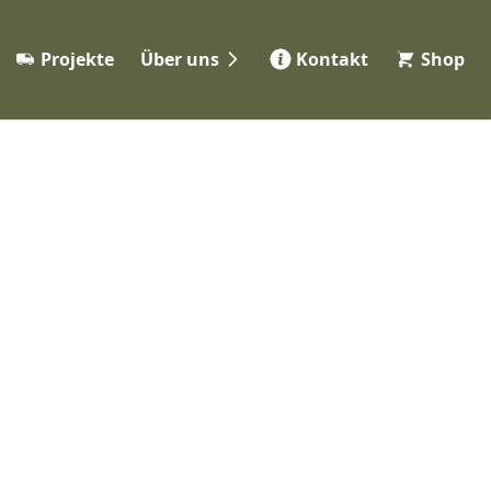
Projekte
Über uns
Kontakt
Shop
Werkstatt
eme
Partner
ng
Jobs 👋
FAQ
ile