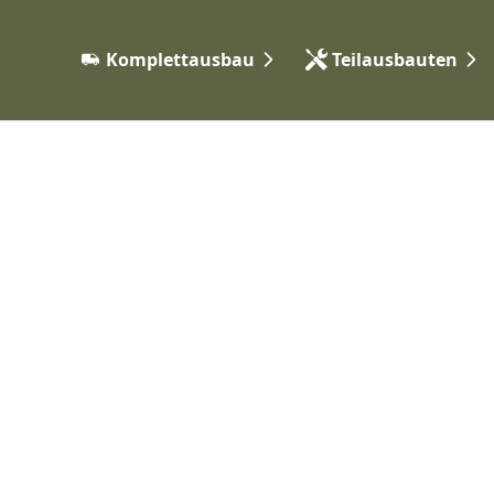
Komplettausbau
Teilausbauten
Expeditionsfahrzeuge
Elektrik & Autarkie
Camper Vans
Gas & Heizungssyst
Vorgehen
Möbelbau & Isolieru
Wasser & Sanitär
Karosserie & Anbaute