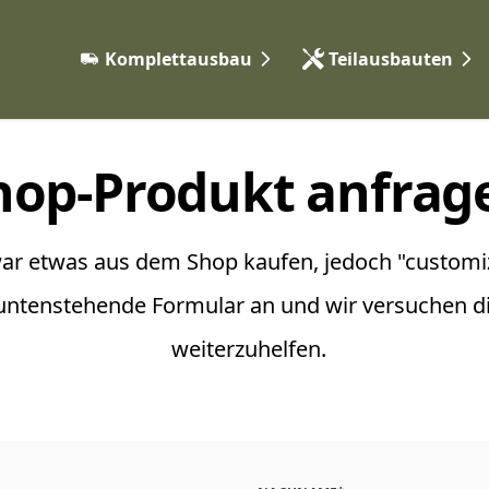
Komplettausbau
Teilausbauten
Expeditionsfahrzeuge
Elektrik & Autarkie
Camper Vans
Gas & Heizungssyst
hop-Produkt anfrag
Vorgehen
Möbelbau & Isolieru
Wasser & Sanitär
Karosserie & Anbaute
ar etwas aus dem Shop kaufen, jedoch "customi
untenstehende Formular an und wir versuchen di
weiterzuhelfen.