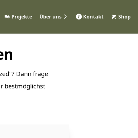
Projekte
Über uns
Kontakt
Shop
Werkstatt
eme
Partner
en
ng
Jobs 👋
FAQ
ile
zed"? Dann frage
r bestmöglichst